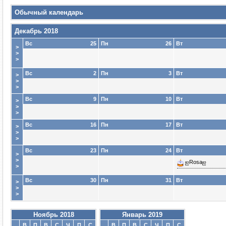
Обычный календарь
Декабрь 2018
Вс
25
Пн
26
Вт
>
>
>
Вс
2
Пн
3
Вт
>
>
>
Вс
9
Пн
10
Вт
>
>
>
Вс
16
Пн
17
Вт
>
>
>
Вс
23
Пн
24
Вт
>
>
ஐRosaஐ
>
Вс
30
Пн
31
Вт
>
>
>
Ноябрь 2018
Январь 2019
В
П
В
С
Ч
П
С
В
П
В
С
Ч
П
С