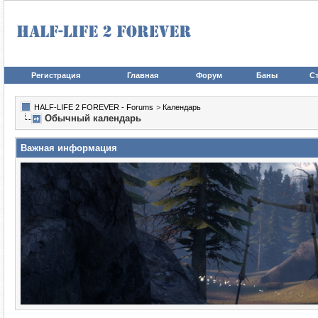
Регистрация
Главная
Форум
Баны
Ст
HALF-LIFE 2 FOREVER - Forums
>
Календарь
Обычный календарь
Важная информация