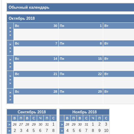
Обычный календарь
Октябрь 2018
Вс
30
Пн
1
Вт
>
>
>
Вс
7
Пн
8
Вт
>
>
>
Вс
14
Пн
15
Вт
>
>
>
Вс
21
Пн
22
Вт
>
>
>
Вс
28
Пн
29
Вт
>
>
>
Сентябрь 2018
Ноябрь 2018
В
П
В
С
Ч
П
С
В
П
В
С
Ч
П
С
1
1
2
3
>
26
27
28
29
30
31
>
28
29
30
31
2
3
4
5
6
7
8
4
5
6
7
8
9
10
>
>