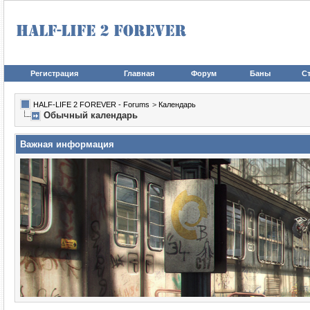
Регистрация
Главная
Форум
Баны
Ст
HALF-LIFE 2 FOREVER - Forums
>
Календарь
Обычный календарь
Важная информация