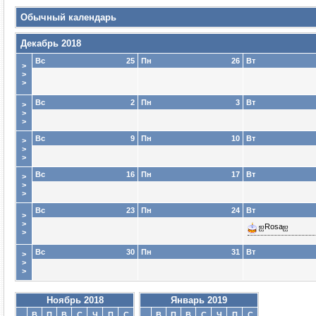
Обычный календарь
Декабрь 2018
Вс
25
Пн
26
Вт
>
>
>
Вс
2
Пн
3
Вт
>
>
>
Вс
9
Пн
10
Вт
>
>
>
Вс
16
Пн
17
Вт
>
>
>
Вс
23
Пн
24
Вт
>
>
ஐRosaஐ
>
Вс
30
Пн
31
Вт
>
>
>
Ноябрь 2018
Январь 2019
В
П
В
С
Ч
П
С
В
П
В
С
Ч
П
С