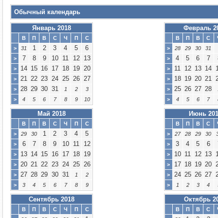
Обычный календарь
Январь 2018
Февраль 2
В
П
В
С
Ч
П
С
В
П
В
С
1
2
3
4
5
6
>
31
>
28
29
30
31
7
8
9
10
11
12
13
4
5
6
7
>
>
14
15
16
17
18
19
20
11
12
13
14
>
>
21
22
23
24
25
26
27
18
19
20
21
>
>
28
29
30
31
25
26
27
28
>
1
2
3
>
>
4
5
6
7
8
9
10
>
4
5
6
7
Май 2018
Июнь 201
В
П
В
С
Ч
П
С
В
П
В
С
1
2
3
4
5
>
29
30
>
27
28
29
30
6
7
8
9
10
11
12
3
4
5
6
>
>
13
14
15
16
17
18
19
10
11
12
13
>
>
20
21
22
23
24
25
26
17
18
19
20
>
>
27
28
29
30
31
24
25
26
27
>
1
2
>
>
3
4
5
6
7
8
9
>
1
2
3
4
Сентябрь 2018
Октябрь 2
В
П
В
С
Ч
П
С
В
П
В
С