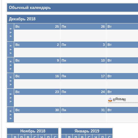
Обычный календарь
Декабрь 2018
Вс
25
Пн
26
Вт
>
>
>
Вс
2
Пн
3
Вт
>
>
>
Вс
9
Пн
10
Вт
>
>
>
Вс
16
Пн
17
Вт
>
>
>
Вс
23
Пн
24
Вт
>
>
ஐRosaஐ
>
Вс
30
Пн
31
Вт
>
>
>
Ноябрь 2018
Январь 2019
В
П
В
С
Ч
П
С
В
П
В
С
Ч
П
С