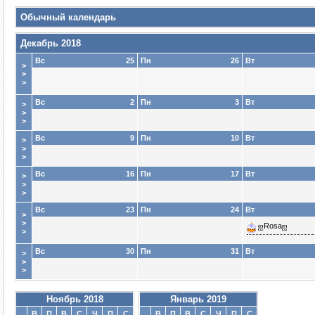
Обычный календарь
Декабрь 2018
Вс
25
Пн
26
Вт
>
>
>
Вс
2
Пн
3
Вт
>
>
>
Вс
9
Пн
10
Вт
>
>
>
Вс
16
Пн
17
Вт
>
>
>
Вс
23
Пн
24
Вт
>
>
ஐRosaஐ
>
Вс
30
Пн
31
Вт
>
>
>
Ноябрь 2018
Январь 2019
В
П
В
С
Ч
П
С
В
П
В
С
Ч
П
С